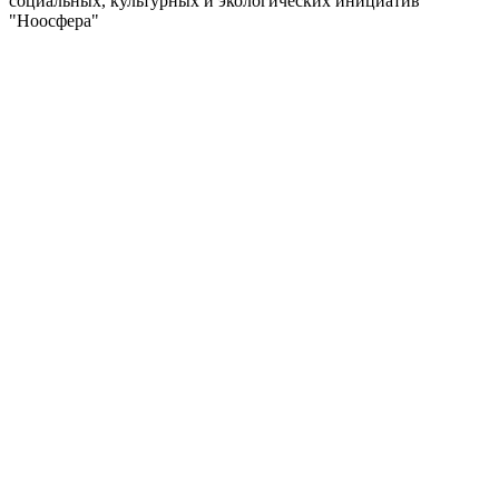
социальных, культурных и экологических инициатив
"Ноосфера"