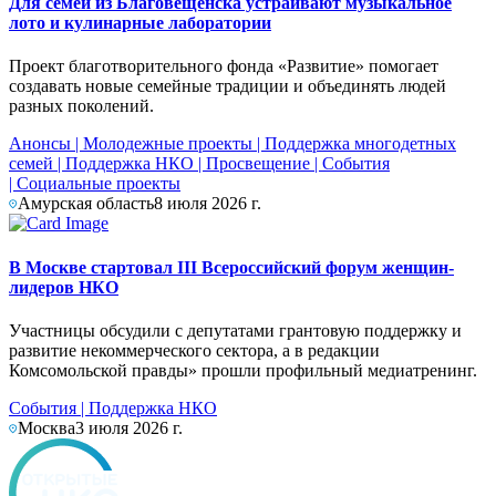
Для семей из Благовещенска устраивают музыкальное
лото и кулинарные лаборатории
Проект благотворительного фонда «Развитие» помогает
создавать новые семейные традиции и объединять людей
разных поколений.
Анонсы
|
Молодежные проекты
|
Поддержка многодетных
семей
|
Поддержка НКО
|
Просвещение
|
События
|
Социальные проекты
Амурская область
8 июля 2026 г.
В Москве стартовал III Всероссийский форум женщин-
лидеров НКО
Участницы обсудили с депутатами грантовую поддержку и
развитие некоммерческого сектора, а в редакции
Комсомольской правды» прошли профильный медиатренинг.
События
|
Поддержка НКО
Москва
3 июля 2026 г.