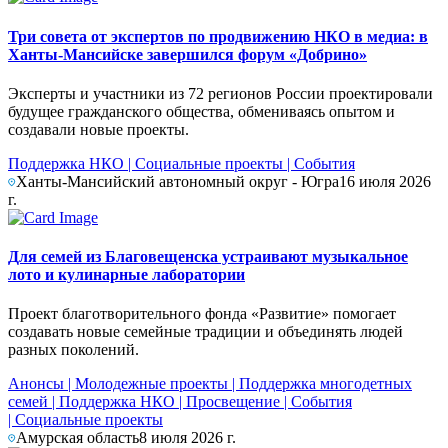
Три совета от экспертов по продвижению НКО в медиа: в
Ханты-Мансийске завершился форум «Добрино»
Эксперты и участники из 72 регионов России проектировали
будущее гражданского общества, обмениваясь опытом и
создавали новые проекты.
Поддержка НКО
|
Социальные проекты
|
События
Ханты-Мансийский автономный округ - Югра
16 июля 2026
г.
Для семей из Благовещенска устраивают музыкальное
лото и кулинарные лаборатории
Проект благотворительного фонда «Развитие» помогает
создавать новые семейные традиции и объединять людей
разных поколений.
Анонсы
|
Молодежные проекты
|
Поддержка многодетных
семей
|
Поддержка НКО
|
Просвещение
|
События
|
Социальные проекты
Амурская область
8 июля 2026 г.