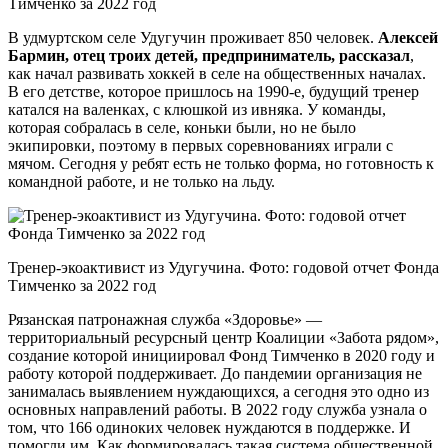
Тимченко за 2022 год
В удмуртском селе Удугучин проживает 850 человек.
Алексей
Бармин, отец троих детей, предприниматель, рассказал
,
как начал развивать хоккей в селе на общественных началах.
В его детстве, которое пришлось на 1990-е, будущий тренер
катался на валенках, с клюшкой из ивняка. У команды,
которая собралась в селе, коньки были, но не было
экипировки, поэтому в первых соревнованиях играли с
мячом. Сегодня у ребят есть не только форма, но готовность к
командной работе, и не только на льду.
Тренер-экоактивист из Удугучина. Фото: годовой отчет Фонда
Тимченко за 2022 год
Рязанская патронажная служба «Здоровье» —
территориальный ресурсный центр Коалиции «Забота рядом»,
создание которой инициировал Фонд Тимченко в 2020 году и
работу которой поддерживает. До пандемии организация не
занималась выявлением нуждающихся, а сегодня это одно из
основных направлений работы. В 2022 году служба узнала о
том, что 166 одиноких человек нуждаются в поддержке. И
помогли им. Как формировалась такая система общественной