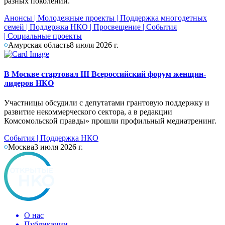
разных поколений.
Анонсы
|
Молодежные проекты
|
Поддержка многодетных
семей
|
Поддержка НКО
|
Просвещение
|
События
|
Социальные проекты
Амурская область
8 июля 2026 г.
В Москве стартовал III Всероссийский форум женщин-
лидеров НКО
Участницы обсудили с депутатами грантовую поддержку и
развитие некоммерческого сектора, а в редакции
Комсомольской правды» прошли профильный медиатренинг.
События
|
Поддержка НКО
Москва
3 июля 2026 г.
О нас
Публикации