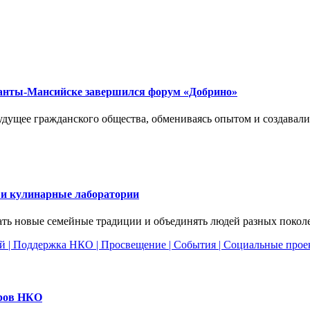
 Ханты-Мансийске завершился форум «Добрино»
удущее гражданского общества, обмениваясь опытом и создавал
 и кулинарные лаборатории
ать новые семейные традиции и объединять людей разных покол
ей
|
Поддержка НКО
|
Просвещение
|
События
|
Социальные прое
еров НКО