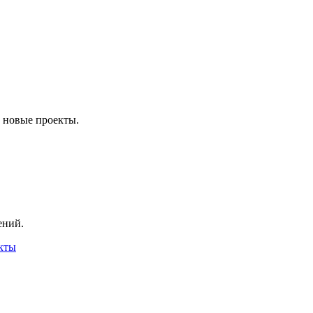
и новые проекты.
ений.
кты