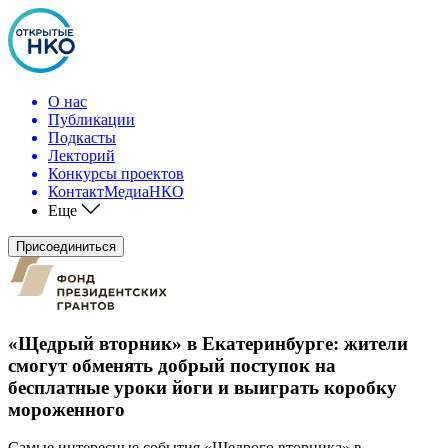
О нас
Публикации
Подкасты
Лекторий
Конкурсы проектов
КонтактМедиаНКО
Еще
Присоединиться
«Щедрый вторник» в Екатеринбурге: жители
смогут обменять добрый поступок на
бесплатные уроки йоги и выиграть коробку
мороженного
Самые интересные события «Щедрого вторника» в