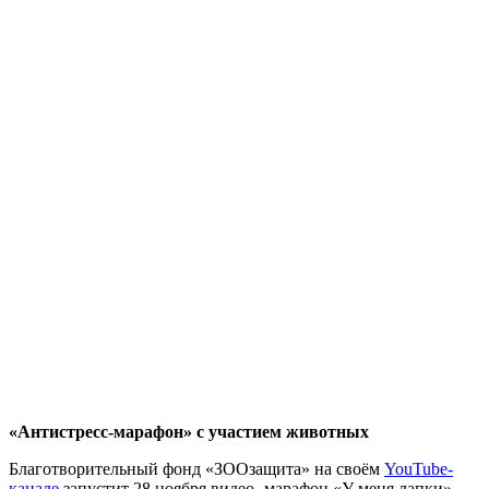
«Антистресс-марафон» с участием животных
Благотворительный фонд «ЗООзащита» на своём
YouTube-
канале
запустит 28 ноября видео -марафон «У меня лапки».