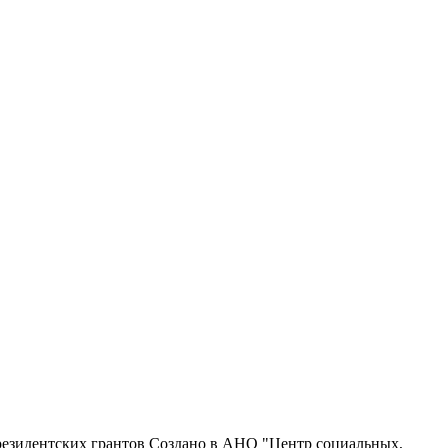
резидентских грантов
Создано в АНО "Центр социальных,