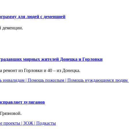
грамму для людей с деменцией
й деменции.
страдавших мирных жителей Донецка и Горловки
 ремонт из Горловки и 40 – из Донецка.
ь инвалидам
|
Помощь пожилым
|
Помощь нуждающимся людям
исправляет хулиганов
Грязновой.
е проекты
|
ЗОЖ
|
Подкасты