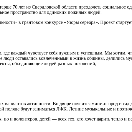
рше 70 лет из Свердловской области преодолеть социальное од
ьное пространство для одиноких пожилых людей.
ности» в грантовом конкурсе «Узоры серебра». Проект стартуе
о, где каждый чувствует себя нужным и успешным. Мы хотим, ч
лые люди оставались вовлеченными в жизнь общины, делились му
роекты, объединяющие людей разных поколений,
х вариантов активности. Во дворе появится мини-огород и сад д
ой поляне будут заниматься ЛФК. Летние музыкальные и поэтичес
 но и волонтеров, детей — всех тех, кто хочет дарить тепло и п