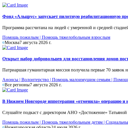
Фонд «Альцрус» запускает пилотную реабилитационную про
Программа рассчитана на людей с умеренной и средней стадие
Помощь пожилым
|
Помощь тяжелобольным взрослым
Москва
7 августа 2026 г.
Открыт набор добровольцев для восстановления домов по
Патриаршая гуманитарная миссия получила первые 70 заявок на
Анонсы
|
Волонтерство
|
Помощь малоимущим семьям
|
Помощ
Все регионы
7 августа 2026 г.
В Нижнем Новгороде иппотерапия «отменила» операцию и 
Слушайте подкаст с директором АНО «Достижение» Татьяной 
Помощь пожилым
|
Помощь тяжелобольным детям
|
Социальны
Нижегородская область
24 июля 2026 г.