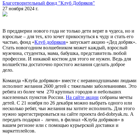
Благотворительный фонд "Клуб Добряков"
27 ноября 2024 г.
В преддверии нового года не только дети верят в чудеса, но и
взрослые – для тех, кто хочет прикоснуться к чуду и стать его
частью, фонд «
Клуб добряков
» запускает акцию «Дед добряк».
Стать новогодним волшебником может каждый, взрослый
мужчина, студентка, мама, бабушка, представитель любой
профессии. И никакой костюм для этого не нужен. Ведь для
волшебства достаточно простого желания сделать доброе
дело.
Команда «Клуба добряков» вместе с неравнодушными людьми
исполнит желания 2600 детей с тяжелыми заболеваниями. Это
ребята из более чем 270 крупных городов и небольших
населенных пунктов России.
На сайте акции
собраны мечты
детей. С 21 ноября по 26 декабря можно выбрать одного или
несколько ребят, чьи желания вы хотите исполнить. Для этого
нужно зарегистрироваться на сайте проекта ded-dobryak.ru. А
передать подарки - лично, в филиал «Клуба добряков» в
вашем регионе или с помощью курьерской доставки и
маркетплейсов.