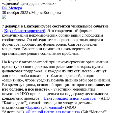
«Дневной центр для пожилых».
БФ Менора
30 ноября 2022 г.
Мария Костарева
7 декабря в Екатеринбурге состоится уникальное событие
-
Круг благотворителей
.
Это современный формат
коммуникации некоммерческих организаций с городским
сообществом. Он объединяет совершенно разных людей и
формирует сообщество филантропов, благотворителей,
меценатов. Вместе они помогают некоммерческим
организациям решать социальные проблемы.
На Круге благотворителей три некоммерческие организации
презентуют свои проекты, для реализации которых нужна
финансовая поддержка. У каждой из них есть всего 6 минут
для того, чтобы вдохновить благотворителей
,
и один
«защитник», чтобы убедить помочь именно этой организации.
Во время аукциона, основной принцип которого
«главное, не
кто больше, а все вместе»
, - участники мероприятия
помогают НКО привлечь деньги на поддержку деятельности
конкретных проектов:
«Центр инклюзивной культуры»
(АНО
“Благое дело”), служба помощи по уходу за детьми-
отказниками
«Здравствуй, малыш!»
(МОО
“Аистенок”),
«Дневной центр для пожилых»
(БФ “Менора”).