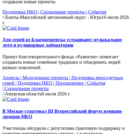
создавали новые проекты.
Поддержка НКО
|
Социальные проекты
|
События
Ханты-Мансийский автономный округ - Югра
16 июля 2026
г.
Для семей из Благовещенска устраивают музыкальное
лото и кулинарные лаборатории
Проект благотворительного фонда «Развитие» помогает
создавать новые семейные традиции и объединять людей
разных поколений.
Анонсы
|
Молодежные проекты
|
Поддержка многодетных
семей
|
Поддержка НКО
|
Просвещение
|
События
|
Социальные проекты
Амурская область
8 июля 2026 г.
В Москве стартовал III Всероссийский форум женщин-
лидеров НКО
Участницы обсудили с депутатами грантовую поддержку и
развитие некоммерческого сектора, а в редакции