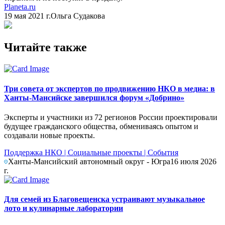
Planeta.ru
19 мая 2021 г.
Ольга Судакова
Читайте также
Три совета от экспертов по продвижению НКО в медиа: в
Ханты-Мансийске завершился форум «Добрино»
Эксперты и участники из 72 регионов России проектировали
будущее гражданского общества, обмениваясь опытом и
создавали новые проекты.
Поддержка НКО
|
Социальные проекты
|
События
Ханты-Мансийский автономный округ - Югра
16 июля 2026
г.
Для семей из Благовещенска устраивают музыкальное
лото и кулинарные лаборатории