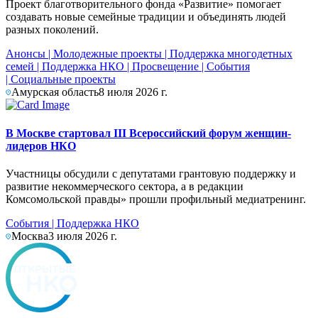
Проект благотворительного фонда «Развитие» помогает
создавать новые семейные традиции и объединять людей
разных поколений.
Анонсы
|
Молодежные проекты
|
Поддержка многодетных
семей
|
Поддержка НКО
|
Просвещение
|
События
|
Социальные проекты
Амурская область
8 июля 2026 г.
В Москве стартовал III Всероссийский форум женщин-
лидеров НКО
Участницы обсудили с депутатами грантовую поддержку и
развитие некоммерческого сектора, а в редакции
Комсомольской правды» прошли профильный медиатренинг.
События
|
Поддержка НКО
Москва
3 июля 2026 г.