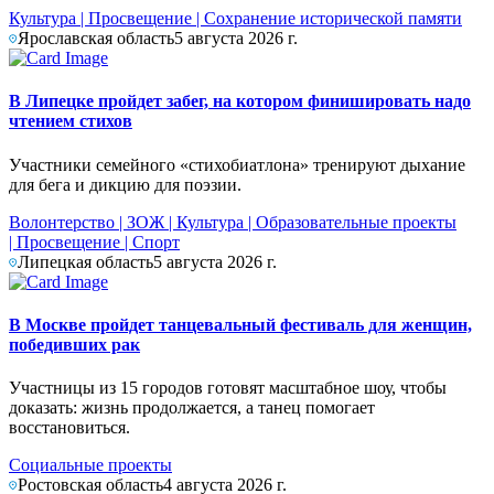
Культура
|
Просвещение
|
Сохранение исторической памяти
Ярославская область
5 августа 2026 г.
В Липецке пройдет забег, на котором финишировать надо
чтением стихов
Участники семейного «стихобиатлона» тренируют дыхание
для бега и дикцию для поэзии.
Волонтерство
|
ЗОЖ
|
Культура
|
Образовательные проекты
|
Просвещение
|
Спорт
Липецкая область
5 августа 2026 г.
В Москве пройдет танцевальный фестиваль для женщин,
победивших рак
Участницы из 15 городов готовят масштабное шоу, чтобы
доказать: жизнь продолжается, а танец помогает
восстановиться.
Социальные проекты
Ростовская область
4 августа 2026 г.