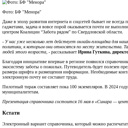
Фото: БФ "Менора"
Даже в эпоху развития интернета и соцсетей бывает не всегда
гаджетами, задача и вовсе порой оказывается почти не выпол
центром Коалиции “Забота рядом” по Свердловской области.
- У нас уже несколько лет действует онлайн-площадка для на
политики, к которым они относятся по месту жительства. Так
людей этого возраста,
- рассказывает
Ирина Гуткина, директ
Благодаря инициативе впервые в регионе появился справочни
экосистему заботы о пожилых. Путеводитель будет полезен пре
размера шрифта и размещения информации. Необходимые конта
электронную почту не составит труда.
Пилотный тираж составляет пока 100 экземпляров. В 2024 год
муниципалитетам.
Презентация справочника состоится 16 мая в «Синара — цент
Кстати
Электронный вариант справочника, который можно распечатат