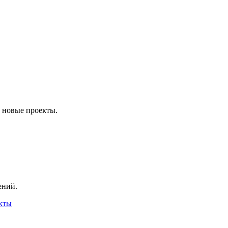
и новые проекты.
ений.
кты