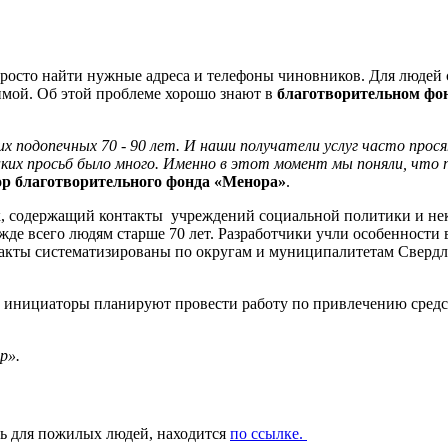
 просто найти нужные адреса и телефоны чиновников. Для людей
нимой. Об этой проблеме хорошо знают в
благотворительном фо
ших подопечных 70 - 90 лет. И наши получатели услуг часто пр
их просьб было много. Именно в этот момент мы поняли, что п
ор благотворительного фонда «Менора»
.
к, содержащий контакты учреждений социальной политики и нек
жде всего людям старше 70 лет. Разработчики учли особенности 
кты систематизированы по округам и муниципалитетам Свердлов
у инициаторы планируют провести работу по привлечению средс
р».
ь для пожилых людей, находится
по ссылке.