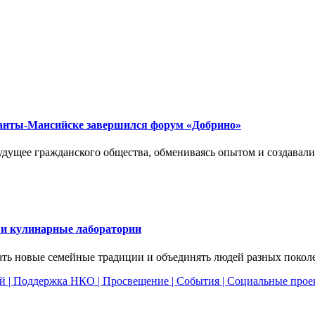
 Ханты-Мансийске завершился форум «Добрино»
удущее гражданского общества, обмениваясь опытом и создавал
 и кулинарные лаборатории
ать новые семейные традиции и объединять людей разных покол
ей
|
Поддержка НКО
|
Просвещение
|
События
|
Социальные прое