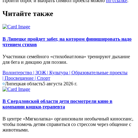
Пройти опрос и выбрать символ проекта можно
по ссылке
.
Читайте также
В Липецке пройдет забег, на котором финишировать надо
чтением стихов
Участники семейного «стихобиатлона» тренируют дыхание
для бега и дикцию для поэзии.
Волонтерство
|
ЗОЖ
|
Культура
|
Образовательные проекты
|
Просвещение
|
Спорт
Липецкая область
5 августа 2026 г.
В Свердловской области дети посмотрели кино в
компании кошки-терапевта
В центре «Мягколапка» организовали необычный киносеанс,
чтобы помочь детям справиться со стрессом через общение с
животными.