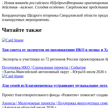
- Новая команда российского #ЩедрогоВторника ориентирована
действия - важнее. Сегодня особенно. Свердловское представ
Координаторы Щедрого вторника Свердловской области предл
планируемых мероприятиях.
Читайте также
Три совета от экспертов по продвижению НКО в медиа: в
Эксперты и участники из 72 регионов России проектировали б
Поддержка НКО
|
Социальные проекты
|
События
Ханты-Мансийский автономный округ - Югра
16 июля 2026 г.
Для семей из Благовещенска устраивают музыкальное лото
Проект благотворительного фонда «Развитие» помогает создав
Анонсы
|
Молодежные проекты
|
Поддержка многодетных сем
Амурская область
8 июля 2026 г.