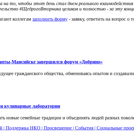
 на то, чтобы этот день стал днем реального взаимодействия б
ительство #ЩедрогоВторника целиком и полностью - за эту конц
агают коллегам
заполнить форму
- заявку, ответить на вопрос о
 Ханты-Мансийске завершился форум «Добрино»
удущее гражданского общества, обмениваясь опытом и создавал
 и кулинарные лаборатории
ать новые семейные традиции и объединять людей разных покол
ей
|
Поддержка НКО
|
Просвещение
|
События
|
Социальные прое