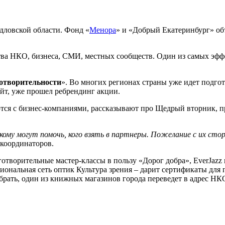
ловской области. Фонд «
Менора
» и «Добрый Екатеринбург» об
тва НКО, бизнеса, СМИ, местных сообществ. Один из самых эф
отворительности
». Во многих регионах страны уже идет подго
айт, уже прошел ребрендинг акции.
ся с бизнес-компаниями, рассказывают про Щедрый вторник, пре
 и кому могут помочь, кого взять в партнеры. Пожелание с их с
 координаторов.
аготворительные мастер-классы в пользу «Дорог добра», EverJa
иональная сеть оптик Культура зрения – дарит сертификаты для
рать, один из книжных магазинов города переведет в адрес НКО