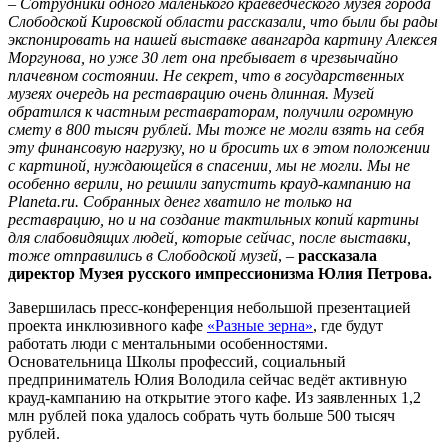
–
Сотрудники одного маленького краеведческого музея города
Слободской Кировской области рассказали, что были бы рады
экспонировать на нашей выставке авангарда картину Алексея
Моргунова, но уже 30 лет она пребывает в чрезвычайно
плачевном состоянии. Не секрет, что в государственных
музеях очередь на реставрацию очень длинная. Музей
обратился к частным реставраторам, получили огромную
смету в 800 тысяч рублей. Мы тоже не могли взять на себя
эту финансовую нагрузку, но и бросить их в этом положении
с картиной, нуждающейся в спасении, мы не могли. Мы не
особенно верили, но решили запустить крауд-кампанию на
Planeta.ru. Собранных денег хватило не только на
реставрацию, но и на создание тактильных копий картины
для слабовидящих людей, которые сейчас, после выставки,
тоже отправились в Слободской музей
, –
рассказала
директор Музея русского импрессионизма Юлия Петрова.
Завершилась пресс-конференция небольшой презентацией
проекта инклюзивного кафе
«Разные зерна»
, где будут
работать люди с ментальными особенностями.
Основательница Школы профессий, социальный
предприниматель Юлия Володила сейчас ведёт активную
крауд-кампанию на открытие этого кафе. Из заявленных 1,2
млн рублей пока удалось собрать чуть больше 500 тысяч
рублей.