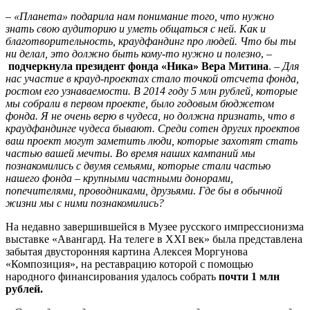
–
«Планета» подарила нам понимание того, что нужно
знать свою аудиторию и уметь общаться с ней. Как и
благотворительность, краудфандинг про людей. Что бы ты
ни делал, это должно быть кому-то нужно и полезно
, –
подчеркнула президент фонда «Ника» Вера Митина
. –
Для
нас участие в крауд-проектах стало точкой отсчета фонда,
ростом его узнаваемости. В 2014 году 5 млн рублей, которые
мы собрали в первом проекте, было годовым бюджетом
фонда. Я не очень верю в чудеса, но должна признать, что в
краудфандинге чудеса бывают. Среди сотен других проектов
ваш проект могут заметить люди, которые захотят стать
частью вашей мечты. Во время наших кампаний мы
познакомились с двумя семьями, которые стали частью
нашего фонда – крупными частными донорами,
попечителями, проводниками, друзьями. Где бы в обычной
жизни мы с ними познакомились?
На недавно завершившейся в Музее русского импрессионизма
выставке «Авангард. На телеге в ХХI век» была представлена
забытая двусторонняя картина Алексея Моргунова
«Композиция», на реставрацию которой с помощью
народного финансирования удалось собрать
почти 1 млн
рублей.