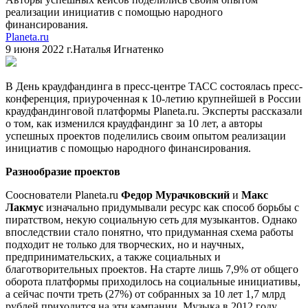
реализации инициатив с помощью народного
финансирования.
Planeta.ru
9 июня 2022 г.
Наталья Игнатенко
В День краудфандинга в пресс-центре ТАСС состоялась пресс-
конференция, приуроченная к 10-летию крупнейшей в России
краудфандинговой платформы Planeta.ru. Эксперты рассказали
о том, как изменился краудфандинг за 10 лет, а авторы
успешных проектов поделились своим опытом реализации
инициатив с помощью народного финансирования.
Разнообразие проектов
Сооснователи Planeta.ru
Федор Мурачковский
и
Макс
Лакмус
изначально придумывали ресурс как способ борьбы с
пиратством, некую социальную сеть для музыкантов. Однако
впоследствии стало понятно, что придуманная схема работы
подходит не только для творческих, но и научных,
предпринимательских, а также социальных и
благотворительных проектов. На старте лишь 7,9% от общего
оборота платформы приходилось на социальные инициативы,
а сейчас почти треть (27%) от собранных за 10 лет 1,7 млрд
рублей приходится на эти кампании. Музыка в 2012 году