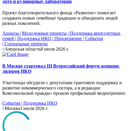
лото и кулинарные лаборатории
Проект благотворительного фонда «Развитие» помогает
создавать новые семейные традиции и объединять людей
разных поколений.
Анонсы
|
Молодежные проекты
|
Поддержка многодетных
семей
|
Поддержка НКО
|
Просвещение
|
События
|
Социальные проекты
Амурская область
8 июля 2026 г.
В Москве стартовал III Всероссийский форум женщин-
лидеров НКО
Участницы обсудили с депутатами грантовую поддержку и
развитие некоммерческого сектора, а в редакции
Комсомольской правды» прошли профильный медиатренинг.
События
|
Поддержка НКО
Москва
3 июля 2026 г.