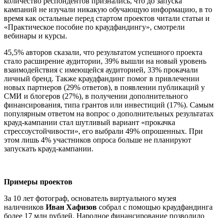
количество респондентов признались, что до запуска
кампаний не изучали никакую обучающую информацию, в то
время как остальные перед стартом проектов читали статьи и
«Практическое пособие по краудфандингу», смотрели
вебинары и курсы.
45,5% авторов сказали, что результатом успешного проекта
стало расширение аудитории, 39% вышли на новый уровень
взаимодействия с имеющейся аудиторией, 33% прокачали
личный бренд. Также краудфандинг помог в привлечении
новых партнеров (29% ответов), в появлении публикаций у
СМИ и блогеров (27%), в получении дополнительного
финансирования, типа грантов или инвестиций (17%). Самым
популярным ответом на вопрос о дополнительных результатах
крауд-кампании стал шутливый вариант «прокачка
стрессоустойчивости», его выбрали 49% опрошенных. При
этом лишь 4% участников опроса больше не планируют
запускать крауд-кампании.
Примеры проектов
За 10 лет фотограф, основатель виртуального музея
наличников
Иван Хафизов
собрал с помощью краудфандинга
более 17 млн рублей. Народное финансирование позволило