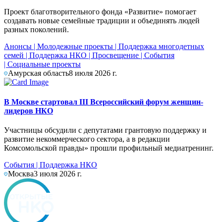
Проект благотворительного фонда «Развитие» помогает
создавать новые семейные традиции и объединять людей
разных поколений.
Анонсы
|
Молодежные проекты
|
Поддержка многодетных
семей
|
Поддержка НКО
|
Просвещение
|
События
|
Социальные проекты
Амурская область
8 июля 2026 г.
В Москве стартовал III Всероссийский форум женщин-
лидеров НКО
Участницы обсудили с депутатами грантовую поддержку и
развитие некоммерческого сектора, а в редакции
Комсомольской правды» прошли профильный медиатренинг.
События
|
Поддержка НКО
Москва
3 июля 2026 г.