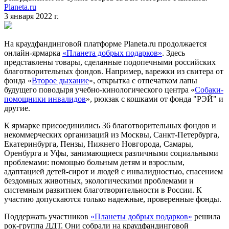
Planeta.ru
3 января 2022 г.
На краудфандинговой платформе Planeta.ru продолжается
онлайн-ярмарка
«Планета добрых подарков»
. Здесь
представлены товары, сделанные подопечными российских
благотворительных фондов. Например, варежки из свитера от
фонда «
Второе дыхание
», открытка с отпечатком лапы
будущего поводыря учебно-кинологического центра «
Собаки-
помощники инвалидов
», рюкзак с кошками от фонда "РЭЙ" и
другие.
К ярмарке присоединились 36 благотворительных фондов и
некоммерческих организаций из Москвы, Санкт-Петербурга,
Екатеринбурга, Пензы, Нижнего Новгорода, Самары,
Оренбурга и Уфы, занимающиеся различными социальными
проблемами: помощью больным детям и взрослым,
адаптацией детей-сирот и людей с инвалидностью, спасением
бездомных животных, экологическими проблемами и
системным развитием благотворительности в России. К
участию допускаются только надежные, проверенные фонды.
Поддержать участников
«Планеты добрых подарков»
решила
рок-группа ДДТ. Они собрали на краудфандинговой