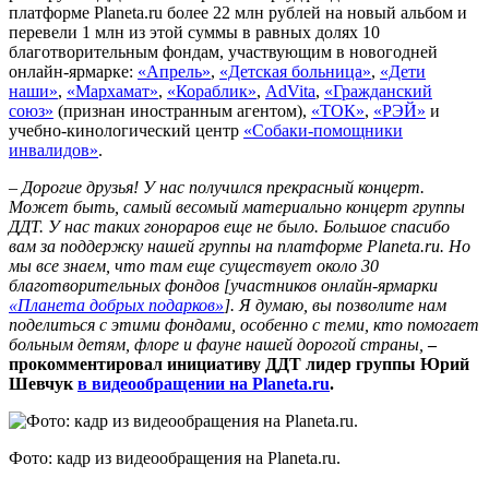
платформе Planeta.ru более 22 млн рублей на новый альбом и
перевели 1 млн из этой суммы в равных долях 10
благотворительным фондам, участвующим в новогодней
онлайн-ярмарке:
«Апрель»
,
«Детская больница»
,
«Дети
наши»
,
«Мархамат»
,
«Кораблик»
,
AdVita
,
«Гражданский
союз»
(признан иностранным агентом),
«ТОК»
,
«РЭЙ»
и
учебно-кинологический центр
«Собаки-помощники
инвалидов»
.
–
Дорогие друзья! У нас получился прекрасный концерт.
Может быть, самый весомый материально концерт группы
ДДТ. У нас таких гонораров еще не было. Большое спасибо
вам за поддержку нашей группы на платформе Planeta.ru. Но
мы все знаем, что там еще существует около 30
благотворительных фондов [участников онлайн-ярмарки
«Планета добрых подарков»
]. Я думаю, вы позволите нам
поделиться с этими фондами, особенно с теми, кто помогает
больным детям, флоре и фауне нашей дорогой страны,
–
прокомментировал инициативу ДДТ лидер группы Юрий
Шевчук
в видеообращении на Planeta.ru
.
Фото: кадр из видеообращения на Planeta.ru.