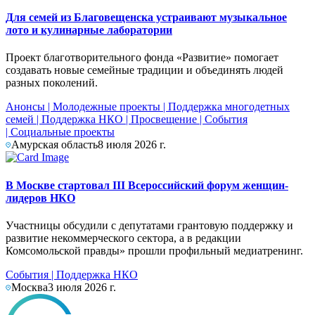
Для семей из Благовещенска устраивают музыкальное
лото и кулинарные лаборатории
Проект благотворительного фонда «Развитие» помогает
создавать новые семейные традиции и объединять людей
разных поколений.
Анонсы
|
Молодежные проекты
|
Поддержка многодетных
семей
|
Поддержка НКО
|
Просвещение
|
События
|
Социальные проекты
Амурская область
8 июля 2026 г.
В Москве стартовал III Всероссийский форум женщин-
лидеров НКО
Участницы обсудили с депутатами грантовую поддержку и
развитие некоммерческого сектора, а в редакции
Комсомольской правды» прошли профильный медиатренинг.
События
|
Поддержка НКО
Москва
3 июля 2026 г.