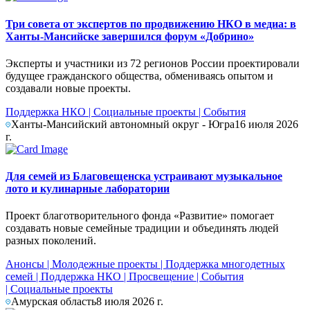
Три совета от экспертов по продвижению НКО в медиа: в
Ханты-Мансийске завершился форум «Добрино»
Эксперты и участники из 72 регионов России проектировали
будущее гражданского общества, обмениваясь опытом и
создавали новые проекты.
Поддержка НКО
|
Социальные проекты
|
События
Ханты-Мансийский автономный округ - Югра
16 июля 2026
г.
Для семей из Благовещенска устраивают музыкальное
лото и кулинарные лаборатории
Проект благотворительного фонда «Развитие» помогает
создавать новые семейные традиции и объединять людей
разных поколений.
Анонсы
|
Молодежные проекты
|
Поддержка многодетных
семей
|
Поддержка НКО
|
Просвещение
|
События
|
Социальные проекты
Амурская область
8 июля 2026 г.