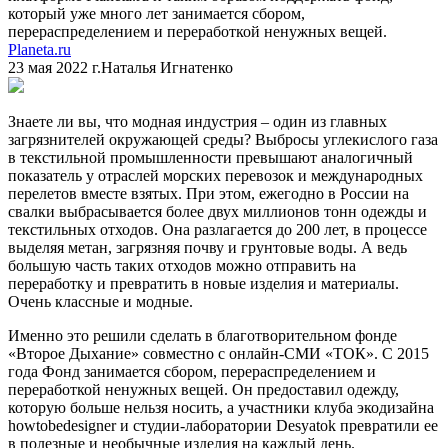
который уже много лет занимается сбором,
перераспределением и переработкой ненужных вещей.
Planeta.ru
23 мая 2022 г.
Наталья Игнатенко
Знаете ли вы, что модная индустрия – один из главных
загрязнителей окружающей среды? Выбросы углекислого газа
в текстильной промышленности превышают аналогичный
показатель у отраслей морских перевозок и международных
перелетов вместе взятых. При этом, ежегодно в России на
свалки выбрасывается более двух миллионов тонн одежды и
текстильных отходов. Она разлагается до 200 лет, в процессе
выделяя метан, загрязняя почву и грунтовые воды. А ведь
большую часть таких отходов можно отправить на
переработку и превратить в новые изделия и материалы.
Очень классные и модные.
Именно это решили сделать в благотворительном фонде
«Второе Дыхание» совместно с онлайн-СМИ «ТОК». С 2015
года Фонд занимается сбором, перераспределением и
переработкой ненужных вещей. Он предоставил одежду,
которую больше нельзя носить, а участники клуба экодизайна
howtobedesigner и студии-лаборатории Desyatok превратили ее
в полезные и необычные изделия на каждый день.