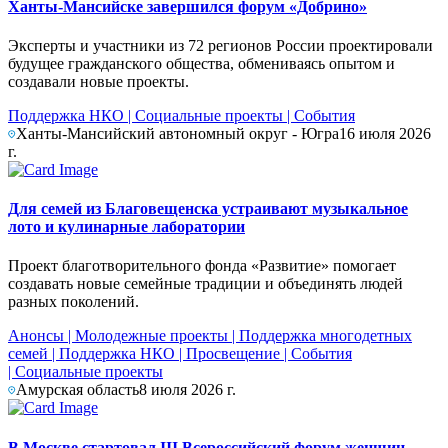
Ханты-Мансийске завершился форум «Добрино»
Эксперты и участники из 72 регионов России проектировали
будущее гражданского общества, обмениваясь опытом и
создавали новые проекты.
Поддержка НКО
|
Социальные проекты
|
События
Ханты-Мансийский автономный округ - Югра
16 июля 2026
г.
Для семей из Благовещенска устраивают музыкальное
лото и кулинарные лаборатории
Проект благотворительного фонда «Развитие» помогает
создавать новые семейные традиции и объединять людей
разных поколений.
Анонсы
|
Молодежные проекты
|
Поддержка многодетных
семей
|
Поддержка НКО
|
Просвещение
|
События
|
Социальные проекты
Амурская область
8 июля 2026 г.
В Москве стартовал III Всероссийский форум женщин-