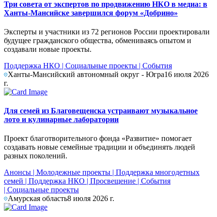
Три совета от экспертов по продвижению НКО в медиа: в
Ханты-Мансийске завершился форум «Добрино»
Эксперты и участники из 72 регионов России проектировали
будущее гражданского общества, обмениваясь опытом и
создавали новые проекты.
Поддержка НКО
|
Социальные проекты
|
События
Ханты-Мансийский автономный округ - Югра
16 июля 2026
г.
Для семей из Благовещенска устраивают музыкальное
лото и кулинарные лаборатории
Проект благотворительного фонда «Развитие» помогает
создавать новые семейные традиции и объединять людей
разных поколений.
Анонсы
|
Молодежные проекты
|
Поддержка многодетных
семей
|
Поддержка НКО
|
Просвещение
|
События
|
Социальные проекты
Амурская область
8 июля 2026 г.