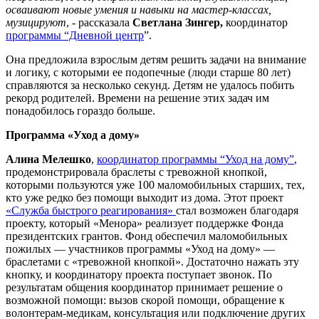
осваивают новые умения и навыки на мастер-классах,
музицируют
, - рассказала
Светлана Зингер,
координатор
программы “Дневной центр
”.
Она предложила взрослым детям решить задачи на внимание
и логику, с которыми ее подопечные (люди старше 80 лет)
справляются за несколько секунд. Детям не удалось побить
рекорд родителей. Времени на решение этих задач им
понадобилось гораздо больше.
Программа «Уход а дому»
Алина Мелешко
,
координатор программы “Уход на дому”
,
продемонстрировала браслеты с тревожной кнопкой,
которыми пользуются уже 100 маломобильных старших, тех,
кто уже редко без помощи выходит из дома. Этот проект
«Служба быстрого реагирования»
стал возможен благодаря
проекту, который «Менора» реализует поддержке Фонда
президентских грантов. Фонд обеспечил маломобильных
пожилых — участников программы «Уход на дому» —
браслетами с «тревожной кнопкой». Достаточно нажать эту
кнопку, и координатору проекта поступает звонок. По
результатам общения координатор принимает решение о
возможной помощи: вызов скорой помощи, обращение к
волонтерам-медикам, консультация или подключение других