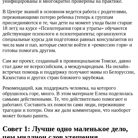
унифицированы и многократно проверены на практике.
В Центре знаний в основном ведется работа с родителями,
переживающими потерю ребенка (теперь к группам
присоединяются и те, чьи дети на момент ухода были старше
18 лет); на курсе «Психотерапия горя и утраты» обучаются
действующие психологи и психотерапевты; организуются
специальные курсы для подготовки равных консультантов из
числа мам и пап, которые смогли войти в «ремиссию горя» и
готовы помогать другим.
Сам же проект, созданный в провинциальном Томске, давно
стал даже не всероссийским, а международным. На онлайн-
встречах помощь и поддержку получают мамы из Белоруссии,
Казахстана и других стран ближнего зарубежья.
Рекомендаций, как поддержать человека, на которого
обрушилось горе, много. В этом материале Елена поделилась
самыми действенными. Те, что действительно помогают и
работают. Составить их помогли сами люди, пережившие
трагедии и потери. Они же дали комментарии, что наоборот
может больно ранить.
Совет 1: Лучше одно маленькое дело,
чем миллион слов утешения