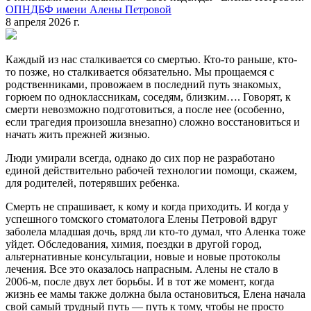
ОПНДБФ имени Алены Петровой
8 апреля 2026 г.
Каждый из нас сталкивается со смертью. Кто-то раньше, кто-
то позже, но сталкивается обязательно. Мы прощаемся с
родственниками, провожаем в последний путь знакомых,
горюем по одноклассникам, соседям, близким…. Говорят, к
смерти невозможно подготовиться, а после нее (особенно,
если трагедия произошла внезапно) сложно восстановиться и
начать жить прежней жизнью.
Люди умирали всегда, однако до сих пор не разработано
единой действительно рабочей технологии помощи, скажем,
для родителей, потерявших ребенка.
Смерть не спрашивает, к кому и когда приходить. И когда у
успешного томского стоматолога Елены Петровой вдруг
заболела младшая дочь, вряд ли кто-то думал, что Аленка тоже
уйдет. Обследования, химия, поездки в другой город,
альтернативные консультации, новые и новые протоколы
лечения. Все это оказалось напрасным. Алены не стало в
2006-м, после двух лет борьбы. И в тот же момент, когда
жизнь ее мамы также должна была остановиться, Елена начала
свой самый трудный путь — путь к тому, чтобы не просто