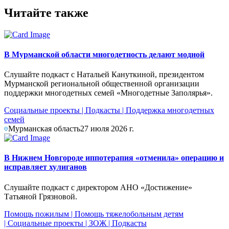
Читайте также
В Мурманской области многодетность делают модной
Слушайте подкаст с Натальей Кануткиной, президентом
Мурманской региональной общественной организации
поддержки многодетных семей «Многодетные Заполярья».
Социальные проекты
|
Подкасты
|
Поддержка многодетных
семей
Мурманская область
27 июля 2026 г.
В Нижнем Новгороде иппотерапия «отменила» операцию и
исправляет хулиганов
Слушайте подкаст с директором АНО «Достижение»
Татьяной Грязновой.
Помощь пожилым
|
Помощь тяжелобольным детям
|
Социальные проекты
|
ЗОЖ
|
Подкасты