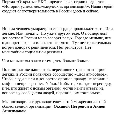
Портал «Открытые НКО» представляет серию подкастов
«Истории успеха некоммерческих организаций». Наши герои
создают благотворительность в России здесь и сейчас.
Иногда человек умирает, но его сердце продолжает жить. Или
легкие. Или почки… Но уже в другом теле. О посмертном
донорстве в России мало говорят вслух. Гораздо меньше, чем
о донорстве крови или костного мозга. Тут нет трогательных
встреч донора с реципиентом. Нет регистров. Нет
масштабной социальной рекламы.
Чем меньше мы знаем о теме, тем больше боимся.
По инициативе пациентов, переживших трансплантацию
легких, в России появилось сообщество «Своя атмосфера».
Чтобы люди знали о донорстве органов правду, не верили в
мифы и непровереннеы байки. Чтобы те, кто ждет пересадку,
и те, кто живет с новым органом, могли найти ответы на
вопросы у сообщества людей, переживших тоже самое.
Мы поговорили с руководителями этой межрегиональной
общественной организации:
Оксаной Петровой
и
Анной
Анисимовой
.