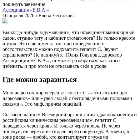
покинуть заведение.
Ассоциация «Е.В.А.»
16 апреля 2026 г.
Елена Чеснокова
Вы когда-нибудь задумывались, что объединяет маникюрный
салон, студию тату и кабинет стоматолога? Не только красота
и уход. Это еще и места, где при определенных
обстоятельствах можно подхватить гепатит С. Звучит
страшновато? Не паникуйте. Юлия Годунова, директор
Ассоциации «Е.В.А.», поможет разобраться, как этого
избежать, и при этом не отказывать себе в уходе.
Где можно заразиться
Многие до сих пор уверены: гепатит С — это «что-то про
наркоманов» или «удел людей с беспорядочными половыми
связями». Это миф, причем опасный.
Согласно данным Всемирной организации здравоохранения и
российским клиническим рекомендациям, гепатит С
передается через кровь. И только через кровь. Не через
поцелуи, не через объятия, не через общую еду. А значит, в
зоне риска — любой, кто контактирует с чужими