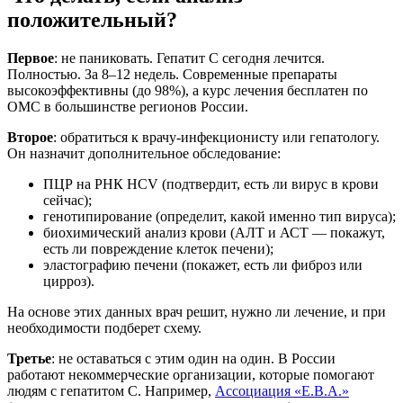
положительный?
Первое
: не паниковать. Гепатит С сегодня лечится.
Полностью. За 8–12 недель. Современные препараты
высокоэффективны (до 98%), а курс лечения бесплатен по
ОМС в большинстве регионов России.
Второе
: обратиться к врачу-инфекционисту или гепатологу.
Он назначит дополнительное обследование:
ПЦР на РНК HCV (подтвердит, есть ли вирус в крови
сейчас);
генотипирование (определит, какой именно тип вируса);
биохимический анализ крови (АЛТ и АСТ — покажут,
есть ли повреждение клеток печени);
эластографию печени (покажет, есть ли фиброз или
цирроз).
На основе этих данных врач решит, нужно ли лечение, и при
необходимости подберет схему.
Третье
: не оставаться с этим один на один. В России
работают некоммерческие организации, которые помогают
людям с гепатитом С. Например,
Ассоциация «Е.В.А.»