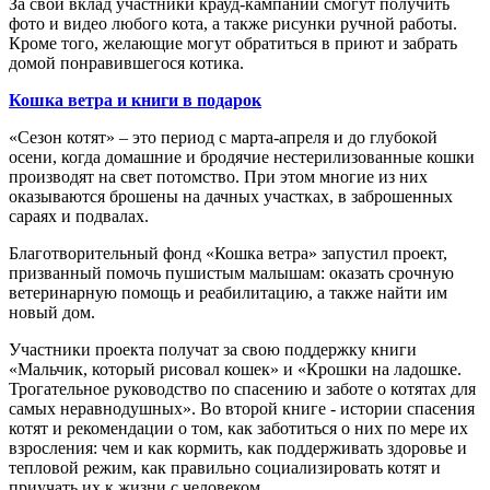
За свой вклад участники крауд-кампании смогут получить
фото и видео любого кота, а также рисунки ручной работы.
Кроме того, желающие могут обратиться в приют и забрать
домой понравившегося котика.
Кошка ветра и книги в подарок
«Сезон котят» – это период с марта-апреля и до глубокой
осени, когда домашние и бродячие нестерилизованные кошки
производят на свет потомство. При этом многие из них
оказываются брошены на дачных участках, в заброшенных
сараях и подвалах.
Благотворительный фонд «Кошка ветра» запустил проект,
призванный помочь пушистым малышам: оказать срочную
ветеринарную помощь и реабилитацию, а также найти им
новый дом.
Участники проекта получат за свою поддержку книги
«Мальчик, который рисовал кошек» и «Крошки на ладошке.
Трогательное руководство по спасению и заботе о котятах для
самых неравнодушных». Во второй книге - истории спасения
котят и рекомендации о том, как заботиться о них по мере их
взросления: чем и как кормить, как поддерживать здоровье и
тепловой режим, как правильно социализировать котят и
приучать их к жизни с человеком.